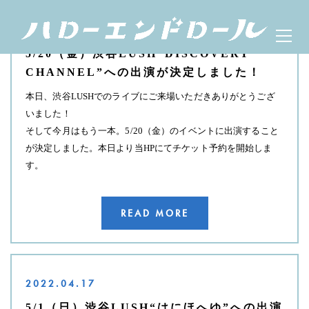
Skip
ハローエンドロール
Prima
to
2022.05.01
OFFICIAL WEBSITE
Menu
content
5/20（金）渋谷LUSH”DISCOVERY
CHANNEL”への出演が決定しました！
本日、渋谷LUSHでのライブにご来場いただきありがとうござ
いました！
そして今月はもう一本。5/20（金）のイベントに出演すること
が決定しました。本日より当HPにてチケット予約を開始しま
す。
READ MORE
2022.04.17
5/1（日）渋谷LUSH“はにほへゆ”への出演