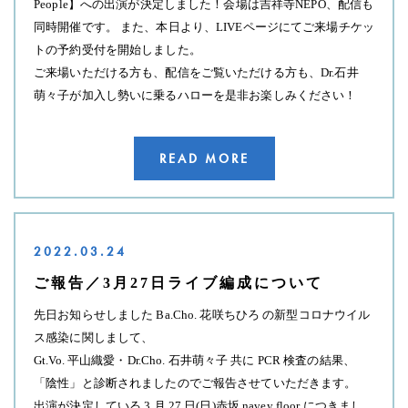
People】への出演が決定しました！会場は吉祥寺NEPO、配信も
同時開催です。 また、本日より、LIVEページにてご来場チケッ
トの予約受付を開始しました。
ご来場いただける方も、配信をご覧いただける方も、Dr.石井
萌々子が加入し勢いに乗るハローを是非お楽しみください！
READ MORE
2022.03.24
ご報告／3月27日ライブ編成について
先日お知らせしました Ba.Cho. 花咲ちひろ の新型コロナウイル
ス感染に関しまして、
Gt.Vo. 平山織愛・Dr.Cho. 石井萌々子 共に PCR 検査の結果、
「陰性」と診断されましたのでご報告させていただきます。
出演が決定している 3 月 27 日(日)赤坂 navey floor につきまし