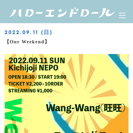
Skip
ハローエンドロール
Prima
to
OFFICIAL WEBSITE
Menu
content
2022.09.11 (日)
【Our Weekend】