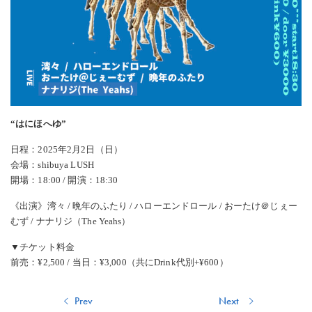
“はにほへゆ”
日程：2025年2月2日（日）
会場：shibuya LUSH
開場：18:00 / 開演：18:30
《出演》湾々 / 晩年のふたり / ハローエンドロール / おーたけ＠じぇー
むず / ナナリジ（The Yeahs）
▼チケット料金
前売：¥2,500 / 当日：¥3,000（共にDrink代別+¥600）
投
Previous
Next
Prev
Next