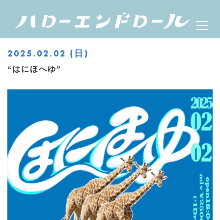
Skip
ハローエンドロール
Prima
to
OFFICIAL WEBSITE
Menu
content
2025.02.02 (日)
“はにほへゆ”