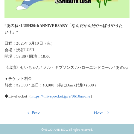
“あのね×LUSH20th ANNIVERSARY「なんだかんだやっぱりやりた
い！」”
日程：2025年6月10日（火）
会場：渋谷LUSH
開場：18:30 / 開演：19:00
《出演》せいちゃん / メル・ギブソンズ / ハローエンドロール / あのね
▼チケット料金
前売：¥2,500 / 当日：¥3,000（共にDrink代別+¥600）
◆LivePocket（
https://t.livepocket.jp/e/0610anone
）
投
Previous
Next
Prev
Next
稿
post:
post:
ナ
©HELLO AND ROLL all rights reserved.