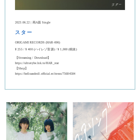
2023.06.22 | 両A面 Single
スター
ORIGAMI RECORDS (HAR-006)
¥ 255 / ¥ 400 (ハイレゾ音源) / ¥ 1,000 (税抜)
【Streaming / Download】
https://ultravybe.lnk.to/HAR_star
【Shop】
https://helloandroll.official.ec/items/75684584