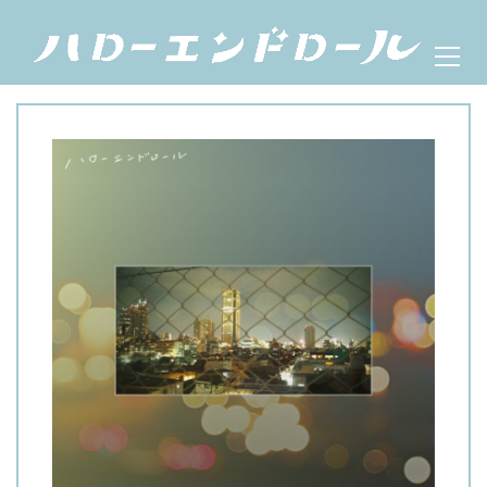
Skip
ハローエンドロール
Prima
to
OFFICIAL WEBSITE
Menu
content